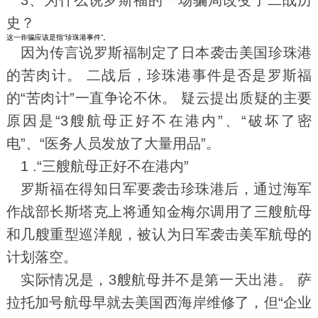
3、
为什么说罗斯福的一场骗局改变了二战历
史？
这一诈骗应该是指“珍珠港事件”。
因为传言说罗斯福制定了日本袭击美国珍珠港
的苦肉计。 二战后，珍珠港事件是否是罗斯福
的“苦肉计”一直争论不休。 疑云提出质疑的主要
原因是“3艘航母正好不在港内”、“破坏了密
电”、“医务人员发放了大量用品”。
1 .“三艘航母正好不在港内”
罗斯福在得知日军要袭击珍珠港后，通过海军
作战部长斯塔克上将通知金梅尔调用了三艘航母
和几艘重型巡洋舰，被认为日军袭击美军航母的
计划落空。
实际情况是，3艘航母并不是第一天出港。 萨
拉托加号航母早就去美国西海岸维修了，但“企业