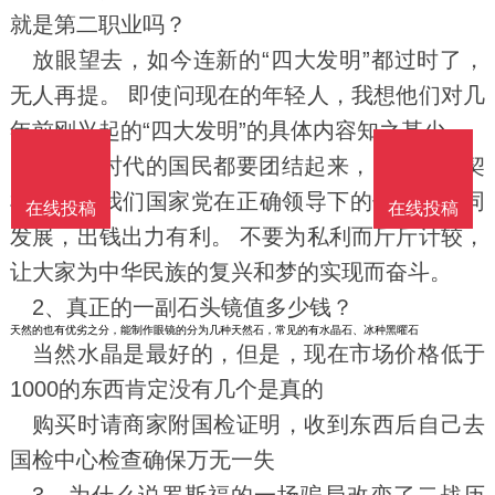
就是第二职业吗？
放眼望去，如今连新的“四大发明”都过时了，
无人再提。 即使问现在的年轻人，我想他们对几
年前刚兴起的“四大发明”的具体内容知之甚少。
我们新时代的国民都要团结起来，以这次为契
机，发挥我们国家党在正确领导下的优势，共同
在线投稿
在线投稿
发展，出钱出力有利。 不要为私利而斤斤计较，
让大家为中华民族的复兴和梦的实现而奋斗。
2、
真正的一副石头镜值多少钱？
天然的也有优劣之分，能制作眼镜的分为几种天然石，常见的有水晶石、冰种黑曜石
当然水晶是最好的，但是，现在市场价格低于
1000的东西肯定没有几个是真的
购买时请商家附国检证明，收到东西后自己去
国检中心检查确保万无一失