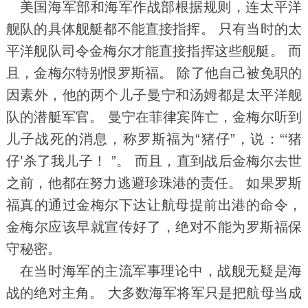
美国海军部和海军作战部根据规则，连太平洋
舰队的具体舰艇都不能直接指挥。 只有当时的太
平洋舰队司令金梅尔才能直接指挥这些舰艇。 而
且，金梅尔特别恨罗斯福。 除了他自己被免职的
因素外，他的两个儿子曼宁和汤姆都是太平洋舰
队的潜艇军官。 曼宁在菲律宾阵亡，金梅尔听到
儿子战死的消息，称罗斯福为“猪仔”，说：“‘猪
仔’杀了我儿子！ ”。 而且，直到战后金梅尔去世
之前，他都在努力逃避珍珠港的责任。 如果罗斯
福真的通过金梅尔下达让航母提前出港的命令，
金梅尔应该早就宣传好了，绝对不能为罗斯福保
守秘密。
在当时海军的主流军事理论中，战舰无疑是海
战的绝对主角。 大多数海军将军只是把航母当成